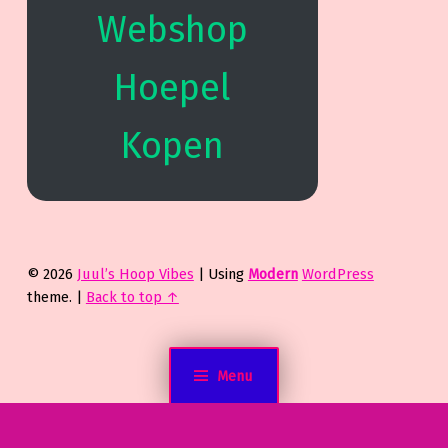
Webshop
Hoepel
Kopen
© 2026
Juul’s Hoop Vibes
|
Using
Modern
WordPress
theme.
|
Back to top ↑
Menu