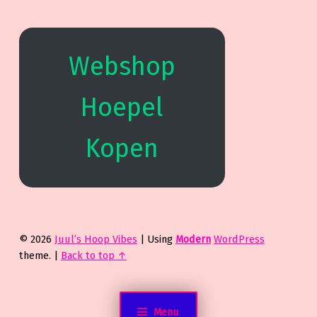
Webshop
Hoepel
Kopen
© 2026
Juul’s Hoop Vibes
|
Using
Modern
WordPress
theme.
|
Back to top ↑
Menu